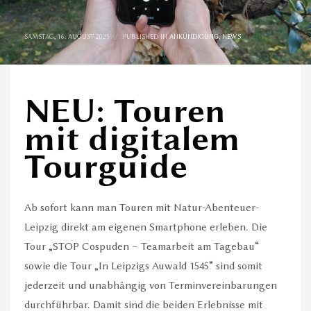
Die Abenteuer können im gesamten
Leipziger Neuseenland
stattfinden.
SAMSTAG, 16. AUGUST 2025
/
PUBLISHED IN
ANKÜNDIGUNG
,
NEWS
Zwischen Delitzsch und Borna bietet die
Region Leipzig die größte Abwechslung
für Touren.
NEU: Touren
mit digitalem
TEAM ABENTEUER
Tourguide
Unsere Team-Events bieten sich für
Firmenausflüge, Familien und Gruppen
an. Stellen Sie einfach eine
unverbindliche
Ab sofort kann man Touren mit Natur-Abenteuer-
Buchungsanfrage
.
Leipzig direkt am eigenen Smartphone erleben. Die
3 SCHRITTE ZUR PERFEKTEN TOUR
Tour „STOP Cospuden – Teamarbeit am Tagebau“
sowie die Tour „In Leipzigs Auwald 1545“ sind somit
1
jederzeit und unabhängig von Terminvereinbarungen
Tour eines Naturabenteuers auswählen
durchführbar. Damit sind die beiden Erlebnisse mit