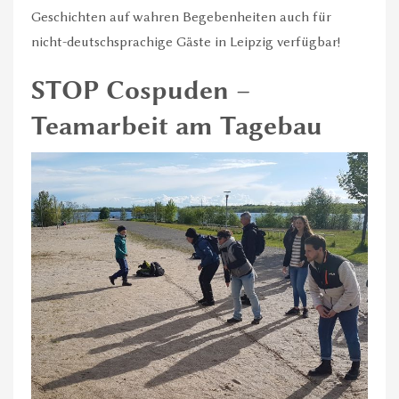
2
Geschichten auf wahren Begebenheiten auch für
Vorgegebenen Termin wählen. Oder eigenen
nicht-deutschsprachige Gäste in Leipzig verfügbar!
Termin samt gewünschten Zusatzleistungen
vorschlagen
STOP Cospuden –
3
Teamarbeit am Tagebau
Buchungsanfrage absenden