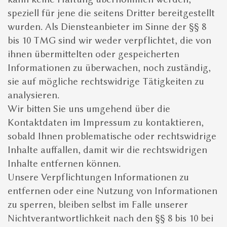
2
speziell für jene die seitens Dritter bereitgestellt
Vorgegebenen Termin wählen. Oder eigenen
wurden. Als Diensteanbieter im Sinne der §§ 8
Termin samt gewünschten Zusatzleistungen
bis 10 TMG sind wir weder verpflichtet, die von
vorschlagen
ihnen übermittelten oder gespeicherten
3
Informationen zu überwachen, noch zuständig,
Buchungsanfrage absenden
sie auf mögliche rechtswidrige Tätigkeiten zu
analysieren.
Wir bitten Sie uns umgehend über die
Kontaktdaten im Impressum zu kontaktieren,
sobald Ihnen problematische oder rechtswidrige
Inhalte auffallen, damit wir die rechtswidrigen
Inhalte entfernen können.
Unsere Verpflichtungen Informationen zu
entfernen oder eine Nutzung von Informationen
zu sperren, bleiben selbst im Falle unserer
Nichtverantwortlichkeit nach den §§ 8 bis 10 bei