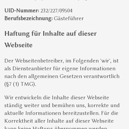
Die Abenteuer können im gesamten
UID-Nummer:
232/227/09504
Leipziger Neuseenland
stattfinden.
Berufsbezeichnung:
Gästeführer
Zwischen Delitzsch und Borna bietet die
Region Leipzig die größte Abwechslung
Haftung für Inhalte auf dieser
für Touren.
Webseite
TEAM ABENTEUER
Der Webseitenbetreiber, im Folgenden 'wir', ist
Unsere Team-Events bieten sich für
als Diensteanbieter für eigene Informationen
Firmenausflüge, Familien und Gruppen
nach den allgemeinen Gesetzen verantwortlich
an. Stellen Sie einfach eine
unverbindliche
(§7 (1) TMG).
Buchungsanfrage
.
Wir entwickeln die Inhalte dieser Webseite
3 SCHRITTE ZUR PERFEKTEN TOUR
ständig weiter und bemühen uns, korrekte und
aktuelle Informationen bereitzustellen. Für die
1
Korrektheit aller Inhalte auf dieser Webseite
Tour eines Naturabenteuers auswählen
kann keine Haftung übernommen werden,