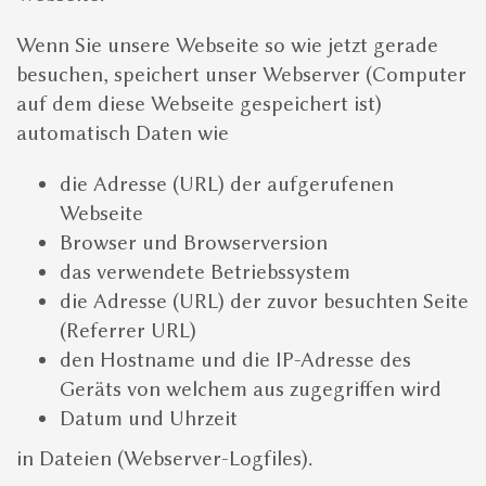
2
Vorgegebenen Termin wählen. Oder eigenen
Wenn Sie unsere Webseite so wie jetzt gerade
Termin samt gewünschten Zusatzleistungen
besuchen, speichert unser Webserver (Computer
vorschlagen
auf dem diese Webseite gespeichert ist)
automatisch Daten wie
3
Buchungsanfrage absenden
die Adresse (URL) der aufgerufenen
Webseite
Browser und Browserversion
das verwendete Betriebssystem
die Adresse (URL) der zuvor besuchten Seite
(Referrer URL)
den Hostname und die IP-Adresse des
Geräts von welchem aus zugegriffen wird
Datum und Uhrzeit
in Dateien (Webserver-Logfiles).