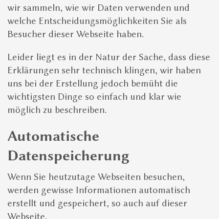
wir sammeln, wie wir Daten verwenden und
Die Abenteuer können im gesamten
welche Entscheidungsmöglichkeiten Sie als
Leipziger Neuseenland
stattfinden.
Besucher dieser Webseite haben.
Zwischen Delitzsch und Borna bietet die
Region Leipzig die größte Abwechslung
Leider liegt es in der Natur der Sache, dass diese
für Touren.
Erklärungen sehr technisch klingen, wir haben
uns bei der Erstellung jedoch bemüht die
TEAM ABENTEUER
wichtigsten Dinge so einfach und klar wie
möglich zu beschreiben.
Unsere Team-Events bieten sich für
Firmenausflüge, Familien und Gruppen
Automatische
an. Stellen Sie einfach eine
unverbindliche
Buchungsanfrage
.
Datenspeicherung
3 SCHRITTE ZUR PERFEKTEN TOUR
Wenn Sie heutzutage Webseiten besuchen,
werden gewisse Informationen automatisch
1
erstellt und gespeichert, so auch auf dieser
Tour eines Naturabenteuers auswählen
Webseite.