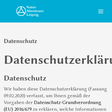
×
NATUR
Mit
unseren Tourguides
erleben Sie die
Natur immer vor dem Hintergrund ihrer
historischen Entwicklung. Schauen Sie in
den
News
nach Wissenswerten zu Tieren
Datenschutz
und Pflanzen sowie zu Landschaften und
Geschiche.
Datenschutzerklär
ABENTEUER
Im Mittelpunkt unserer
Touren
steht das
Datenschutz
Naturerlebnis. Für anspruchsvolle Team-
Events als auch für Familien mit Kindern
Wir haben diese Datenschutzerklärung (Fassung
bieten wir passende spannende Orte und
09.02.2020) verfasst, um Ihnen gemäß der
Aktivitäten.
Vorgaben der
Datenschutz-Grundverordnung
(EU) 2016/679
zu erklären, welche Informationen
LEIPZIG